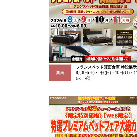
フランスベッド箕面倉庫 特設展示
箕面
8月8日(土)・9日(日)・10日(月)・1
(火・祝)