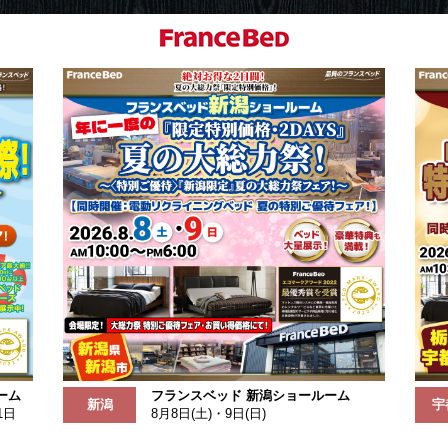
ーム
フランスベッド 新潟ショールーム
新潟
宇
1日
8月8日(土)・9日(日)