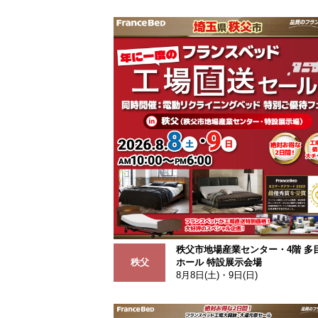
秩父市地場産業センター・4階 多
秩父
ホール 特設展示会場
8月8日(土)・9日(日)