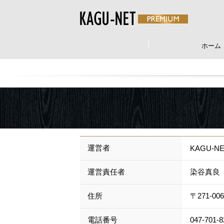
ホーム
運営者
KAGU-N
運営責任者
染谷真良
住所
〒271-0
電話番号
047-70