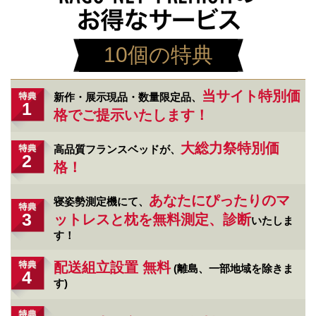
10個の特典
当サイト特別価
新作・展示現品・数量限定品、
1
格でご提示いたします！
大総力祭特別価
高品質フランスベッドが、
2
格！
あなたにぴったりのマ
寝姿勢測定機にて、
3
ットレスと枕を無料測定、診断
いたしま
す！
配送組立設置 無料
(離島、一部地域を除きま
4
す)