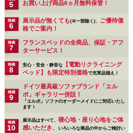
お買い上げ商品6ヵ月無料保管！
5
展示品が無くても
ご優待価
(※一部除く)、
6
格でご案内！
フランスベッドの全商品、保証・アフ
7
ターサービス！
【電動リクライニング
安心・安全・静音な
8
ベッド】も限定特別価格
で充実品揃え！
ドイツ最高級ソファブランド「エル
ポ」ギャラリー併設！
9
「エルポ」ソファのオーダーメイドにご対応いたし
ます！
寝心地・座り心地をご体
展示品はすべて、
10
感いただき、
いろいろな商品の中からご検討い